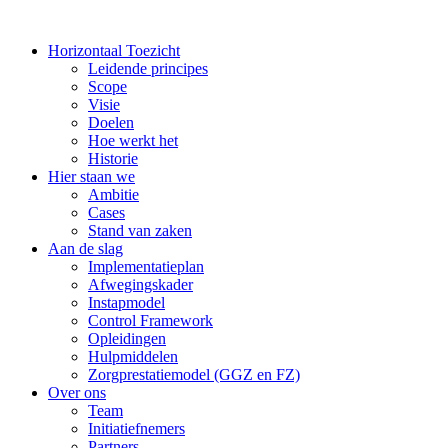
Horizontaal Toezicht
Leidende principes
Scope
Visie
Doelen
Hoe werkt het
Historie
Hier staan we
Ambitie
Cases
Stand van zaken
Aan de slag
Implementatieplan
Afwegingskader
Instapmodel
Control Framework
Opleidingen
Hulpmiddelen
Zorgprestatiemodel (GGZ en FZ)
Over ons
Team
Initiatiefnemers
Partners