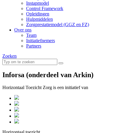
Instapmodel
Control Framework
Opleidingen
Hulpmiddelen
Zorgprestatiemodel (GGZ en FZ)
Over ons
Team
Initiatiefnemers
Partners
Zoeken
Inforsa (onderdeel van Arkin)
Horizontaal Toezicht Zorg is een initiatief van
Horizontaal toezicht