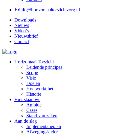
E:
info@horizontaaltoezichtzorg.nl
Downloads
Nieuws
Video’s
Nieuwsbrief
Contact
Horizontaal Toezicht
Leidende principes
Scope
Visie
Doelen
Hoe werkt het
Historie
Hier staan we
Ambitie
Cases
Stand van zaken
Aan de slag
Implementatieplan
Afwegingskader